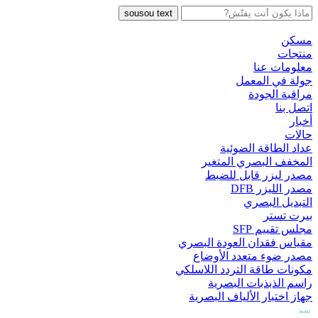
sousou text
مسكن
منتجات
معلومات عنا
جولة في المعمل
مراقبة الجودة
اتصل بنا
أخبار
حالات
عداد الطاقة الضوئية
المخفف البصري المتغير
مصدر ليزر قابل للضبط
مصدر الليزر DFB
التبديل البصري
بيرت تستر
مجلس تقييم SFP
مقياس فقدان العودة البصري
مصدر ضوء متعدد الأوضاع
مكونات طاقة التردد اللاسلكي
راسم الذبذبات البصرية
جهاز اختبار الألياف البصرية
Arabic