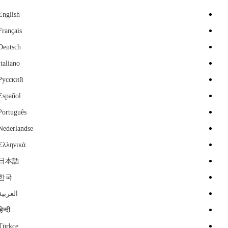
English
Français
Deutsch
Italiano
Русский
Español
Português
Nederlandse
Ελληνικά
日本語
한국
العربية
हिन्दी
Türkçe