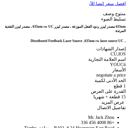
افضل سعر
ﺎﺘﺼﻟ ﺍﻶﻧ
منتوج وصف
تسليط الضوء
635nm مصدر ليزر ردود الفعل الموزعة ، مصدر ليزر 635nm cw UC ، مصدر ليزر التغذية
المرتدة
,
,
Distributed Feedback Laser Source
635nm cw laser source UC
إصدار الشهادات
CU,IOS
اسم العلامة التجارية
YOUCii
الأسعار
negotiate a price
الحد الأدنى لكمية
1 قطع
القدرة على العرض
15 قطعة + شهريا
عرض المزيد
تفاصيل الاتصال
Mr. Jack Zhou
+86 4008 456 336
R102، # 24 Huangcun East Road، منطقة Tianhe،