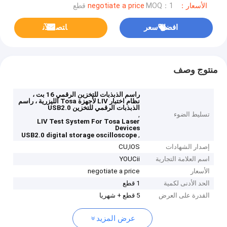
الأسعار：negotiate a price
MOQ：1 قطع
افضل سعر
ﺎﺘﺼﻟ ﺍﻶﻧ
منتوج وصف
راسم الذبذبات للتخزين الرقمي 16 بت ،
نظام اختبار LIV لأجهزة Tosa الليزرية ، راسم
الذبذبات الرقمي للتخزين USB2.0
تسليط الضوء
,
LIV Test System For Tosa Laser
Devices
,
USB2.0 digital storage oscilloscope
إصدار الشهادات
CU,IOS
اسم العلامة التجارية
YOUCii
الأسعار
negotiate a price
الحد الأدنى لكمية
1 قطع
القدرة على العرض
5 قطع + شهريا
عرض المزيد