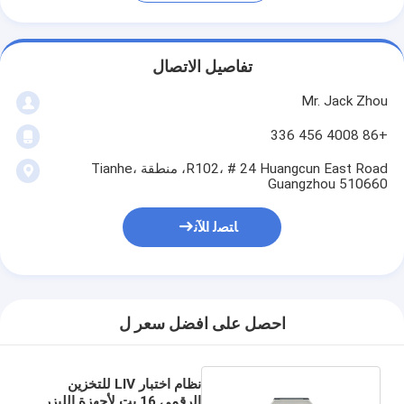
تفاصيل الاتصال
Mr. Jack Zhou
+86 4008 456 336
R102، # 24 Huangcun East Road، منطقة Tianhe،
Guangzhou 510660
ﺎﺘﺼﻟ ﺍﻶﻧ
احصل على افضل سعر ل
نظام اختبار LIV للتخزين
الرقمي 16 بت لأجهزة الليزر