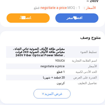
~ 240V
الأسعار：negotiate a price
MOQ：1 قطع
افضل سعر
ﺎﺘﺼﻟ ﺍﻶﻧ
منتوج وصف
مقياس طاقة الألياف الضوئية ثنائي القناة ،
تسليط الضوء
مقياس طاقة الألياف الضوئية 240 فولت
,
240V Fiber Optical Power Meter
اسم العلامة التجارية
YOUCii
الأسعار
negotiate a price
الحد الأدنى لكمية
1 قطع
القدرة على العرض
20 قطعة + شهريا
تفاصيل التغليف
كرتون
عرض المزيد