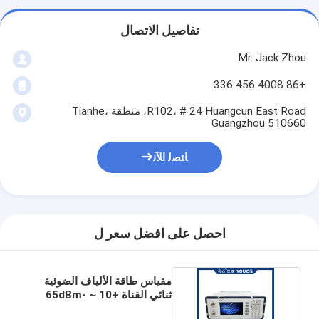
تفاصيل الاتصال
Mr. Jack Zhou
+86 4008 456 336
R102، # 24 Huangcun East Road، منطقة Tianhe،
Guangzhou 510660
ﺎﺘﺼﻟ ﺍﻶﻧ
احصل على افضل سعر ل
مقياس طاقة الألياف الضوئية
ثنائي القناة +10 ~ -65dBm
100 ~ 240V