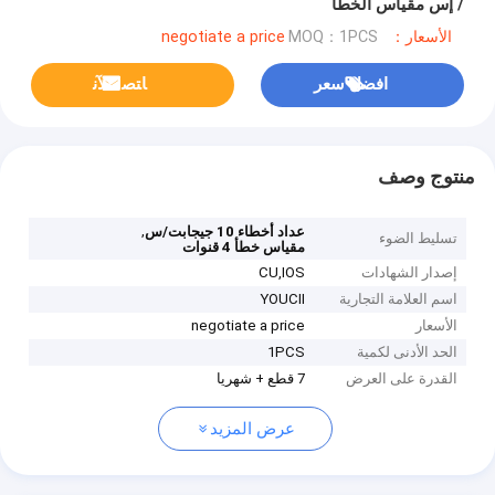
/ إس مقياس الخطأ
الأسعار：negotiate a price
MOQ：1PCS
افضل سعر
ﺎﺘﺼﻟ ﺍﻶﻧ
منتوج وصف
,
عداد أخطاء 10 جيجابت/س
تسليط الضوء
مقياس خطأ 4 قنوات
إصدار الشهادات
CU,IOS
اسم العلامة التجارية
YOUCII
الأسعار
negotiate a price
الحد الأدنى لكمية
1PCS
القدرة على العرض
7 قطع + شهريا
عرض المزيد