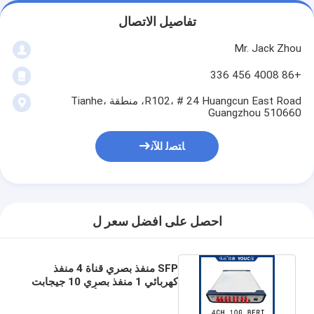
تفاصيل الاتصال
Mr. Jack Zhou
+86 4008 456 336
R102، # 24 Huangcun East Road، منطقة Tianhe،
Guangzhou 510660
ﺎﺘﺼﻟ ﺍﻶﻧ
احصل على افضل سعر ل
SFP منفذ بصري قناة 4 منفذ
كهربائي 1 منفذ بصري 10 جيجابت
/ إس مقياس الخطأ