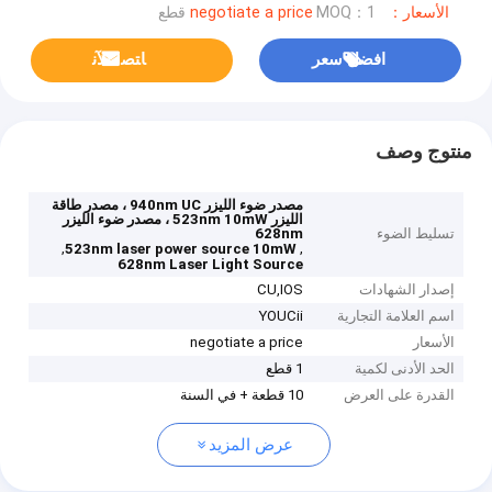
الأسعار：negotiate a price
MOQ：1 قطع
افضل سعر
ﺎﺘﺼﻟ ﺍﻶﻧ
منتوج وصف
مصدر ضوء الليزر 940nm UC ، مصدر طاقة
الليزر 523nm 10mW ، مصدر ضوء الليزر
تسليط الضوء
628nm
,
,
523nm laser power source 10mW
628nm Laser Light Source
إصدار الشهادات
CU,IOS
اسم العلامة التجارية
YOUCii
الأسعار
negotiate a price
الحد الأدنى لكمية
1 قطع
القدرة على العرض
10 قطعة + في السنة
عرض المزيد