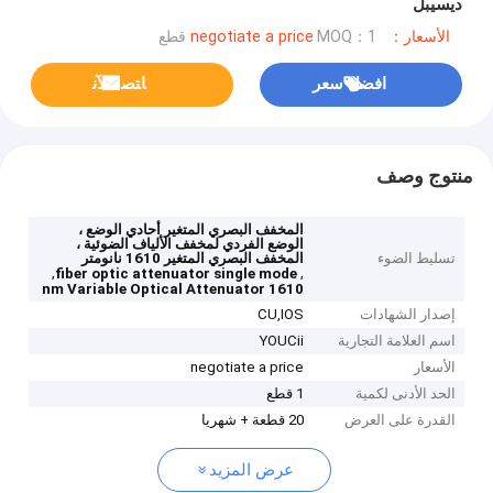
ديسيبل
الأسعار：negotiate a price
MOQ：1 قطع
افضل سعر
ﺎﺘﺼﻟ ﺍﻶﻧ
منتوج وصف
المخفف البصري المتغير أحادي الوضع ،
الوضع الفردي لمخفف الألياف الضوئية ،
تسليط الضوء
المخفف البصري المتغير 1610 نانومتر
,
,
fiber optic attenuator single mode
1610 nm Variable Optical Attenuator
إصدار الشهادات
CU,IOS
اسم العلامة التجارية
YOUCii
الأسعار
negotiate a price
الحد الأدنى لكمية
1 قطع
القدرة على العرض
20 قطعة + شهريا
عرض المزيد