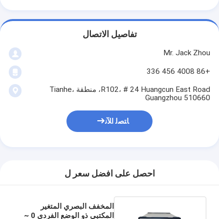
تفاصيل الاتصال
Mr. Jack Zhou
+86 4008 456 336
R102، # 24 Huangcun East Road، منطقة Tianhe،
Guangzhou 510660
ﺎﺘﺼﻟ ﺍﻶﻧ
احصل على افضل سعر ل
المخفف البصري المتغير
المكتبي ذو الوضع الفردي 0 ~