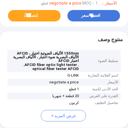
الأسعار：negotiate a price
MOQ：1 قطع
افضل سعر
ﺎﺘﺼﻟ ﺍﻶﻧ
منتوج وصف
1550nm الألياف الضوئية اختبار ، AFCID
الألياف البصرية ضوء اختبار ، الألياف البصرية
تسليط الضوء
اختبار AFCID
,
,
AFCID fiber optic light tester
optical fiber tester AFCID
اسم العلامة التجارية
G-LINK
الأسعار
negotiate a price
الحد الأدنى لكمية
1 قطع
القدرة على العرض
20 قطعة + شهريا
تفاصيل التغليف
كرتون
عرض المزيد