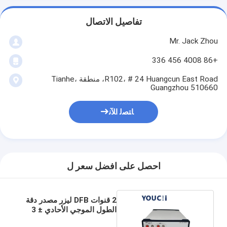
تفاصيل الاتصال
Mr. Jack Zhou
+86 4008 456 336
R102، # 24 Huangcun East Road، منطقة Tianhe،
Guangzhou 510660
ﺎﺘﺼﻟ ﺍﻶﻧ
احصل على افضل سعر ل
2 قنوات DFB ليزر مصدر دقة
الطول الموجي الأحادي ± 3
نانومتر