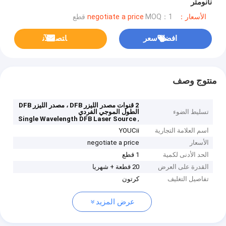
نانومتر
الأسعار：negotiate a price
MOQ：1 قطع
افضل سعر
ﺎﺘﺼﻟ ﺍﻶﻧ
منتوج وصف
2 قنوات مصدر الليزر DFB ، مصدر الليزر DFB
تسليط الضوء
الطول الموجي الفردي
,
Single Wavelength DFB Laser Source
اسم العلامة التجارية
YOUCii
الأسعار
negotiate a price
الحد الأدنى لكمية
1 قطع
القدرة على العرض
20 قطعة + شهريا
تفاصيل التغليف
كرتون
عرض المزيد