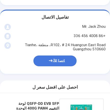
تفاصيل الاتصال
Mr. Jack Zhou
+86 4008 456 336
R102، # 24 Huangcun East Road، منطقة Tianhe،
Guangzhou 510660
ﺎﺘﺼﻟ ﺍﻶﻧ
احصل على افضل سعر ل
QSFP-DD EVB SFP لوحة
التقييم 400G PAM4 الوحدة