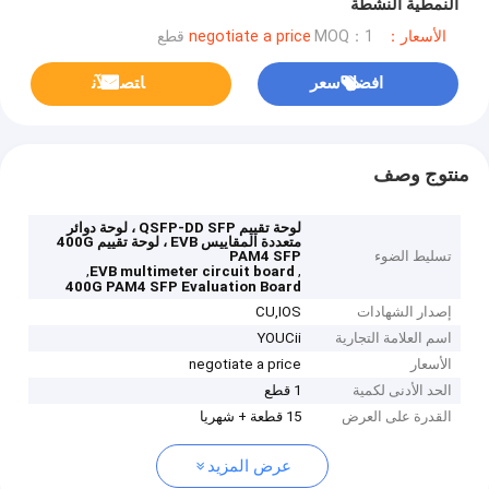
النمطية النشطة
الأسعار：negotiate a price
MOQ：1 قطع
افضل سعر
ﺎﺘﺼﻟ ﺍﻶﻧ
منتوج وصف
لوحة تقييم QSFP-DD SFP ، لوحة دوائر
متعددة المقاييس EVB ، لوحة تقييم 400G
تسليط الضوء
PAM4 SFP
,
,
EVB multimeter circuit board
400G PAM4 SFP Evaluation Board
إصدار الشهادات
CU,IOS
اسم العلامة التجارية
YOUCii
الأسعار
negotiate a price
الحد الأدنى لكمية
1 قطع
القدرة على العرض
15 قطعة + شهريا
عرض المزيد