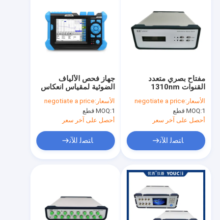
مفتاح بصري متعدد
جهاز فحص الألياف
القنوات 1310nm
الضوئية لمقياس انعكاس
1550nm
المجال الزمني OTDR
الأسعار:
negotiate a price
الأسعار:
negotiate a price
1 قطع
MOQ:
1 قطع
MOQ:
أحصل على آخر سعر
أحصل على آخر سعر
ﺎﺘﺼﻟ ﺍﻶﻧ
ﺎﺘﺼﻟ ﺍﻶﻧ
مسكن
منتجات
معلومات عنا