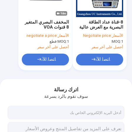
جولة في المعمل
مراقبة الجودة
8-قناة عداد الطاقة
المخفف البصري المتغير
البصرية مع العرض عالية
8 قنوات VOA
اتصل بنا
الاستقرار
1310/1550/1610
الأسعار:
Negotiate price
الأسعار:
negotiate a price
نانومتر
1
MOQ:
1 قطع
MOQ:
أخبار
أحصل على آخر سعر
أحصل على آخر سعر
حالات
ﺎﺘﺼﻟ ﺍﻶﻧ
ﺎﺘﺼﻟ ﺍﻶﻧ
عداد الطاقة الضوئية
اترك رسالة
سوف نقوم بالرد بسرعة
المخفف البصري المتغير
مصدر ليزر قابل للضبط
مصدر الليزر DFB