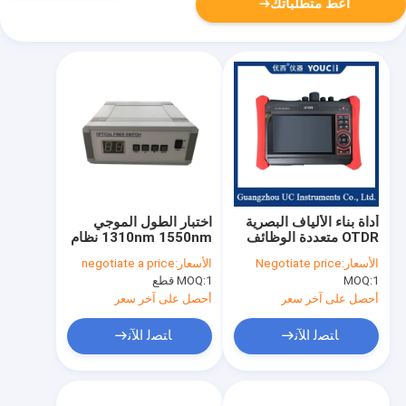
أعط متطلباتك
أداة بناء الألياف البصرية
اختبار الطول الموجي
OTDR متعددة الوظائف
1310nm 1550nm نظام
النقل البصري التبديل
الأسعار:
Negotiate price
الأسعار:
negotiate a price
البصري
1
MOQ:
1 قطع
MOQ:
أحصل على آخر سعر
أحصل على آخر سعر
ﺎﺘﺼﻟ ﺍﻶﻧ
ﺎﺘﺼﻟ ﺍﻶﻧ