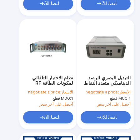
ﺎﺘﺼﻟ ﺍﻶﻧ
ﺎﺘﺼﻟ ﺍﻶﻧ
التبديل البصري للرصد
نظام الاختبار التلقائي
الديناميكي متعدد النقاط
لمكونات الطاقة RF
290 مم × 120 مم × 260
للمفتاح البصري
الأسعار:
negotiate a price
الأسعار:
negotiate a price
مم
1 قطع
MOQ:
1 قطع
MOQ:
أحصل على آخر سعر
أحصل على آخر سعر
ﺎﺘﺼﻟ ﺍﻶﻧ
ﺎﺘﺼﻟ ﺍﻶﻧ