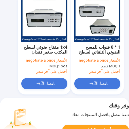
1 * 8 قنوات للمسح
1x4 مفتاح ضوئي لسطح
الضوئي التلقائي لسطح
المكتب صغير فقدان
المكتب
الإدراج سرعة التبديل
الأسعار:
negotiate a price
الأسعار:
negotiate a price
السريع
1 قطع
MOQ:
1pcs
MOQ:
أحصل على آخر سعر
أحصل على آخر سعر
ﺎﺘﺼﻟ ﺍﻶﻧ
ﺎﺘﺼﻟ ﺍﻶﻧ
وفر وقتك
دعنا نتصل بأفضل المنتجات معك.