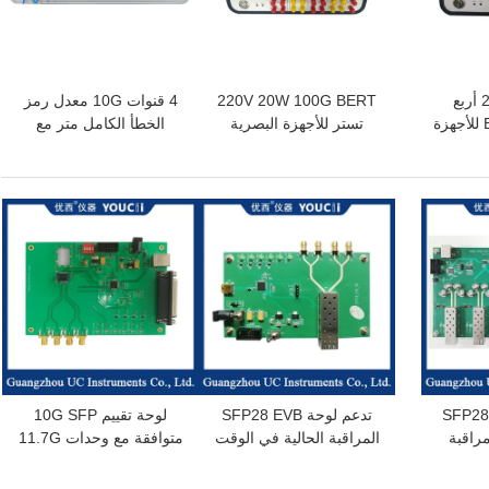
منفذ بصري 25G أربع
220V 20W 100G BERT
4 قنوات 10G معدل رمز
قنوات BERT 100V للأجهزة
تستر للأجهزة البصرية
الخطأ الكامل متر مع
كابلات عالية السرعة
العرض
افضل سعر
افضل سعر
ار SFP28 25G
تدعم لوحة SFP28 EVB
لوحة تقييم 10G SFP
 مراقبة
المراقبة الحالية في الوقت
متوافقة مع وحدات 11.7G
ء
الحقيقي وحماية التيار الزائد
أو سرعات أقل