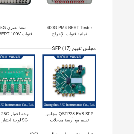
400G PM4 BERT Tester
ثمانية قنوات الإخراج
المتزامن
البصرية
مجلس تقييم SFP
(17)
افضل سعر
افضل سعر
QSFP28 EVB SFP مجلس
لوحة اختب
تقييم مع أربعة مدخلات
5G لوحة اختبار
ومخرجات 10G إلى
مصدر الضو
32Gbps