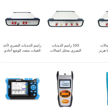
افضل سعر
افضل سعر
تصالات
10G راسم الذبذبات
راسم الذبذبات البصري لأخذ
155 ميجا هرتز
البصري محلل اتصالات
العينات متعدد الوضع أحادي
تز مصدر
DCA الرقمي منخفض
السعر الكامل 10G
الساعة
السعر
افضل سعر
افضل سعر