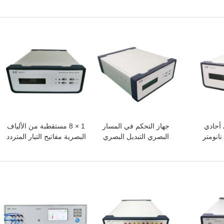
ة موصل
FC PC Fiber Interface
طوق رأس ليزر مستمر
افضل سعر
افضل سعر
في أحادي
جهاز التحكم في المسار
1 × 8 مستقطبة من الألياف
البصري التبديل البصري
البصرية مفاتيح التيار المتردد
متعدد القنوات 1260nm
220 فولت 288 مم × 260
1650nm
مم × 117 مم
افضل سعر
افضل سعر