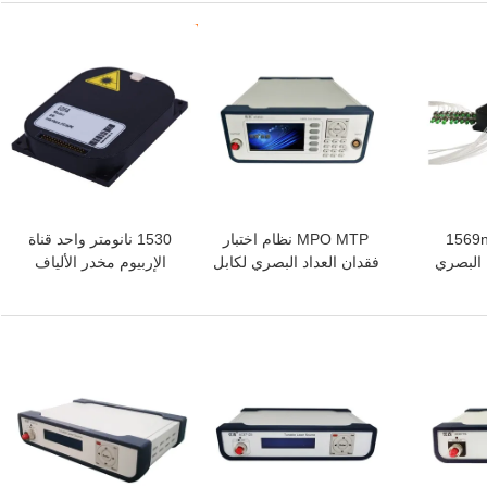
افضل سعر
افضل سعر
1 إلى 1569nm
MPO MTP نظام اختبار
1530 نانومتر واحد قناة
 البصري
فقدان العداد البصري لكابل
الإربيوم مخدر الألياف
الألياف المتعددة
مضخم EDFA
افضل سعر
افضل سعر