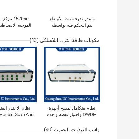
مصدر ضوء متعدد الأوضاع
1570nm مرك
يتم التحكم فيه بواسطة
الموجية الانضباط
الكمبيوتر
الفرقة
مكونات طاقة التردد اللاسلكي
(13)
افضل سعر
افضل سعر
نظام متكامل لمسح أجهزة
نظام الاختبار المت
DWDM واختبار نقطة واحدة
odule Scan And
Point Test
راسم الذبذبات البصرية
(40)