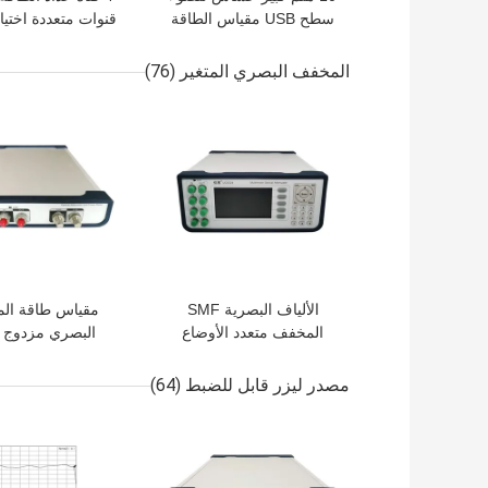
سطح USB مقياس الطاقة
قنوات متعددة اختيا
الضوئية InGaAs الاستشعار
الاستقرار
المخفف البصري المتغير
(76)
افضل سعر
افضل سعر
الألياف البصرية SMF
مقياس طاقة ال
المخفف متعدد الأوضاع
البصري مزدوج ا
لسطح المكتب
مصدر ليزر قابل للضبط
(64)
افضل سعر
افضل سعر