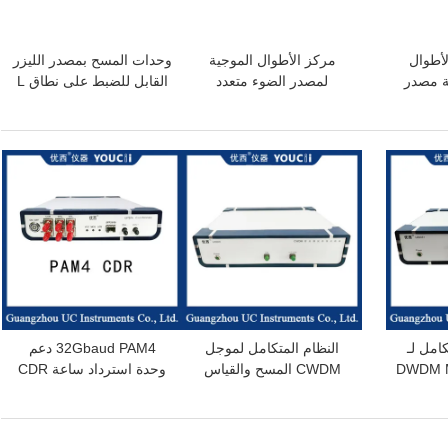
ز الأطوال
مركز الأطوال الموجية
وحدات المسح بمصدر الليزر
ية مصدر
لمصدر الضوء متعدد
القابل للضبط على نطاق L
الليزر وحدات الاجتياح CL
الموجات C Band 1550nm
والذي يتم التحكم فيه
بواسطة الكمبيوتر
افضل سعر
افضل سعر
كامل لـ
النظام المتكامل لموجل
32Gbaud PAM4 دعم
DWDM M
CWDM المسح والقياس
وحدة استرداد ساعة CDR
الفوري
لإشارات NRZ و PAM4