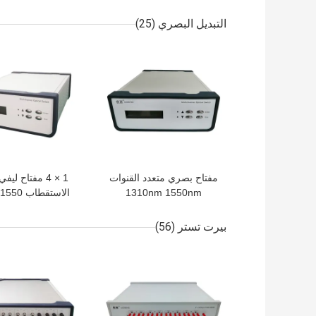
ليزر مصدر الطاق
Apc
التبديل البصري
(25)
افضل سعر
افضل سعر
مفتاح بصري متعدد القنوات
1 × 4 مفتاح لي
1310nm 1550nm
الاستقطاب 1550 نانومتر
بيرت تستر
(56)
افضل سعر
افضل سعر