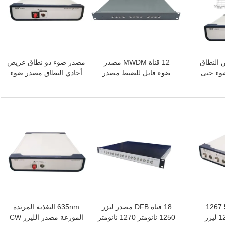
C  عرض النطاق
12 قناة MWDM مصدر
مصدر ضوء ذو نطاق عريض
ضوء حتى
ضوء قابل للضبط مصدر
أحادي النطاق مصدر ضوء
در ضوء
ليزر عالي الاستقرار بداية
عالي الاستقرار
يض
سريعة
افضل سعر
افضل سعر
1267
18 قناة DFB مصدر ليزر
635nm التغذية المرتدة
1287.5nm Mwdm ليزر
1250 نانومتر 1270 نانومتر
الموزعة مصدر الليزر CW