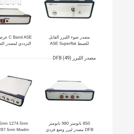
مصدر ضوء الليزر القابل
Band ASE
للضبط ASE Superflat
الترددي لمصدر ال
1260 نانومتر ~ 1650
40 نانومتر مص
نانومتر
النطاق العر
مصدر الليزر DFB
(49)
افضل سعر
افضل سعر
850 نانومتر 980 نانومتر
.5nm 1274.5nm
DFB مصدر ليزر وضع فردي