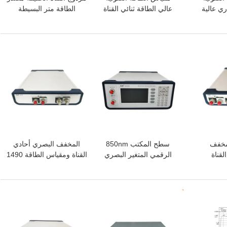
ري عالية
عالي الطاقة ثنائي القناة
الطاقة متر البسيطة
235 مم × 55 مم × 320 مم
850nm 980nm
بدء سريع
افضل سعر
افضل سعر
مخفف
سطح المكتب 850nm
المخفف البصري أحادي
لقناة
الرقمي المتغير البصري
القناة ومقياس الطاقة 1490
متعدد الأنماط
نانومتر 1550 نانومتر
افضل سعر
افضل سعر